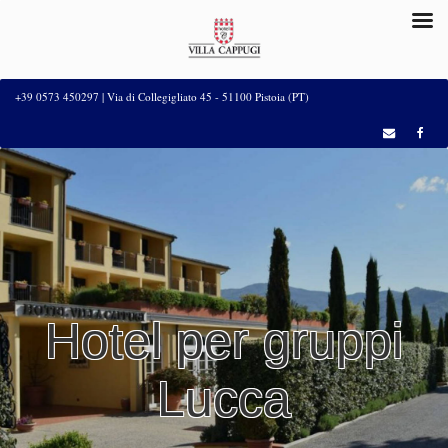
+39 0573 450297 | Via di Collegigliato 45 - 51100 Pistoia (PT)
Hotel per gruppi
Lucca